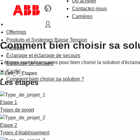
Où acheter
Contactez-nous
Carrières
Offerings
Produits et Systemes Basse Tension
Comment bien choisir sa sol
Produits
Éclairage et éclairage de secours
7 étapes sont nécessaires pour bien choisir la solution d'éclaira
Éclairage de secours
Kaufel
Comment bien choisir sa solution ?
Les étapes
Etape 1
Types de projet
Etape 2
Types d'établissement