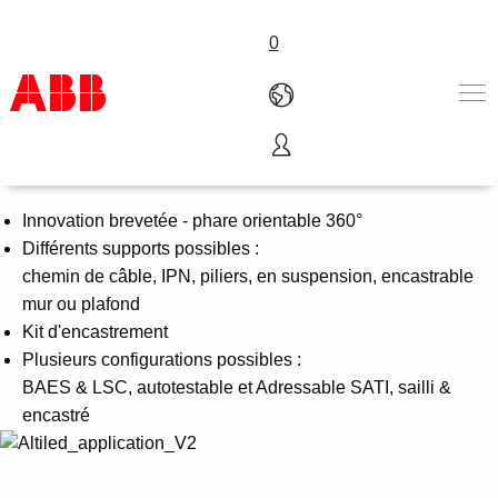
0
Solution modulable
Produits & Services
Industries
Innovation brevetée - phare orientable 360°
Services
Différents supports possibles :
A propos
chemin de câble, IPN, piliers, en suspension, encastrable
Où acheter
mur ou plafond
Contactez-nous
Kit d'encastrement
Carrières
Plusieurs configurations possibles :
BAES & LSC, autotestable et Adressable SATI, sailli &
encastré