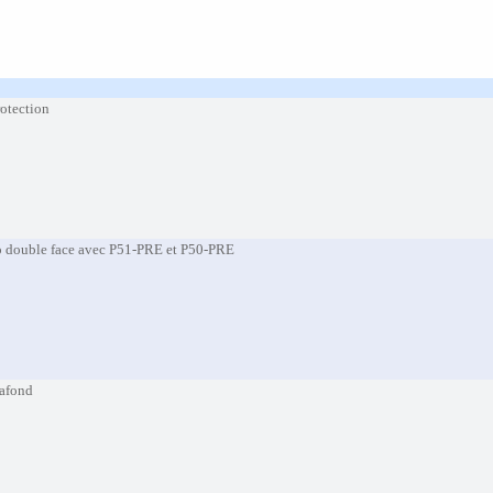
rotection
o double face avec P51-PRE et P50-PRE
lafond