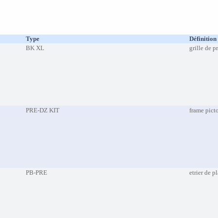
Type
Définition
BK XL
grille de p
PRE-DZ KIT
frame pict
PB-PRE
etrier de p