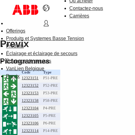
Où acheter
Contactez-nous
Carrières
Offerings
Produits et Systemes Basse Tension
Previx
Produits
Éclairage et éclairage de secours
Pictogrammes
Éclairage de secours
VanLien Belgique
Code
Type
Previx
12323151
P51-PRE
12323152
P52-PRE
12323153
P53-PRE
12323158
P58-PRE
12323104
P4-PRE
12323105
P5-PRE
12323106
P6-PRE
12323114
P14-PRE