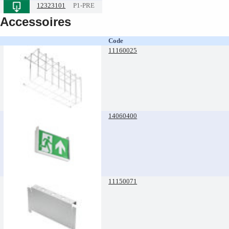
12323101
P1-PRE
Accessoires
Code
11160025
14060400
11150071