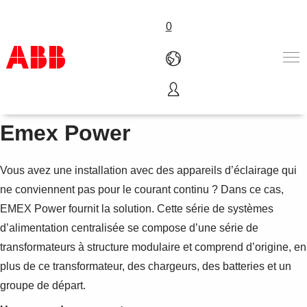
0
Select Language
français
Produits & Services
Emex Power
Industries
Services
A propos
Vous avez une installation avec des appareils d’éclairage qui
Où acheter
ne conviennent pas pour le courant continu ? Dans ce cas,
Contactez-nous
EMEX Power fournit la solution. Cette série de systèmes
Carrières
d’alimentation centralisée se compose d’une série de
transformateurs à structure modulaire et comprend d’origine, en
plus de ce transformateur, des chargeurs, des batteries et un
groupe de départ.