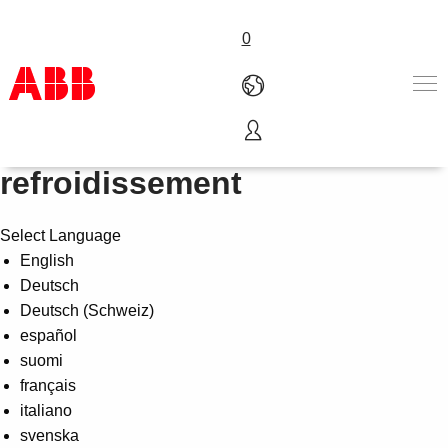
0
Chauffage, ventilation et
Produits & Services
refroidissement
Industries
Services
Select Language
A propos
English
Où acheter
Deutsch
Contactez-nous
Deutsch (Schweiz)
Carrières
español
suomi
français
italiano
svenska