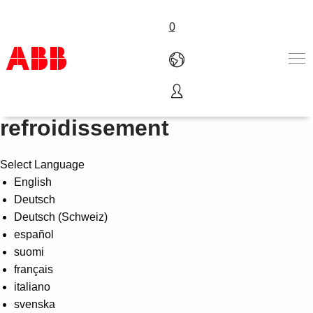
0
Chauffage, ventilation et
Produits & Services
refroidissement
Industries
Services
Select Language
A propos
English
Où acheter
Deutsch
Contactez-nous
Deutsch (Schweiz)
Carrières
español
suomi
français
italiano
svenska