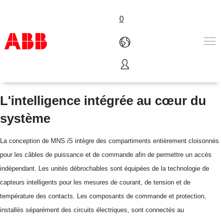
0
MNS
i
S
Produits & Services
Industries
L'intelligence intégrée au cœur du
Services
système
A propos
Où acheter
La conception de MNS
i
S intègre des compartiments entièrement cloisonnés
Contactez-nous
Carrières
pour les câbles de puissance et de commande afin de permettre un accès
indépendant. Les unités débrochables sont équipées de la technologie de
capteurs intelligents pour les mesures de courant, de tension et de
température des contacts. Les composants de commande et protection,
installés séparément des circuits électriques, sont connectés au