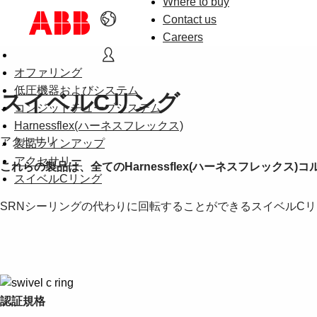
Where to buy
Contact us
Careers
オファリング
低圧機器およびシステム
スイベルCリング
コンジットチューブシステム
Harnessflex(ハーネスフレックス)
アクセサリ
製品ラインアップ
アクセサリー
これらの製品は、全てのHarnessflex(ハーネスフレックス
スイベルCリング
SRNシーリングの代わりに回転することができるスイベルCリ
認証規格