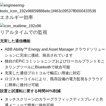
Suggestions
Products
See more products
エネルギー効率
Shopping list preview
0
リアルタイムでの監視
充実した通信機能
ABB Ability™ Energy and Asset Manager クラウドソリュー
ションに完全に接続、統合されています
独自のEPiCコミッショニングおよびローカルプラントモニ
タリングツールにBluetoothで統合可能
充実した通信プロトコルで幅広い用途に対応
ロゴスキーコイルにより、既存設備の電力監視をクラウド
に簡単に後付け可能
設置と試運転に要する時間40%削減
タッチスクリーンのカラーグラフィックディスプレイと共
通メニューで簡単に操作可能