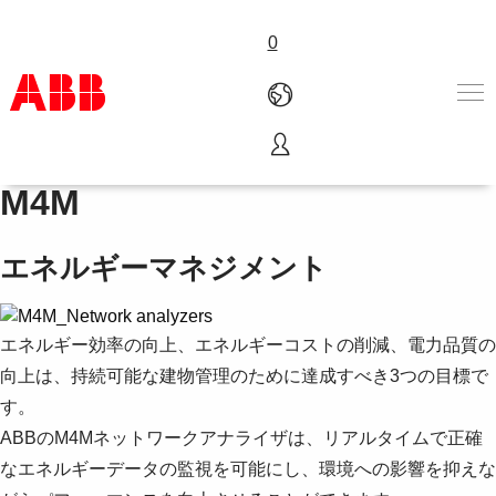
0
ネットワークアナライザ
Products & Solutions
M4M
Industries
Services
エネルギーマネジメント
About us
Where to buy
Contact us
エネルギー効率の向上、エネルギーコストの削減、電力品質の
Careers
向上は、持続可能な建物管理のために達成すべき3つの目標で
す。
ABBのM4Mネットワークアナライザは、リアルタイムで正確
なエネルギーデータの監視を可能にし、環境への影響を抑えな