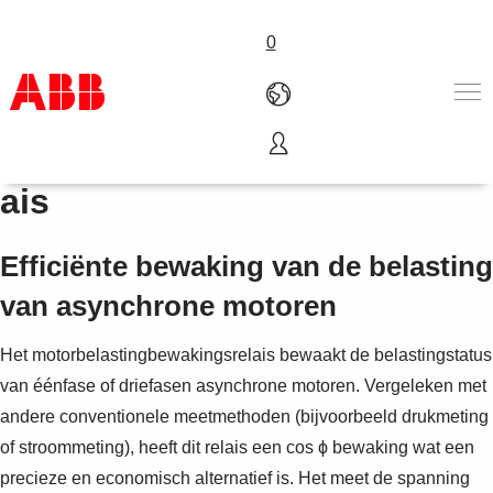
0
Motorbelastingbewakingsrel
Producten en Oplossingen
ais
Industrieën
Diensten
Efficiënte bewaking van de belasting
Over ABB
Verkoopkanalen
van asynchrone motoren
Contacteer ons
Carrière
Het motorbelastingbewakingsrelais bewaakt de belastingstatus
van éénfase of driefasen asynchrone motoren. Vergeleken met
andere conventionele meetmethoden (bijvoorbeeld drukmeting
of stroommeting), heeft dit relais een cos ϕ bewaking wat een
precieze en economisch alternatief is. Het meet de spanning