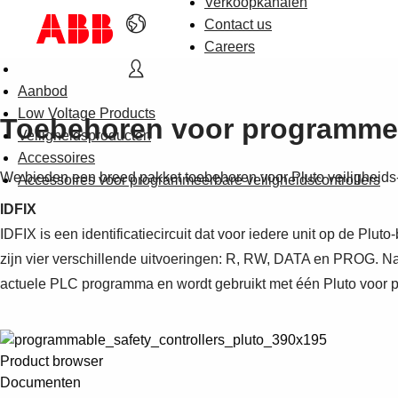
Verkoopkanalen
Contact us
Careers
Aanbod
Low Voltage Products
Toebehoren voor programmeer
Veiligheidsproducten
Accessoires
We bieden een breed pakket toebehoren voor Pluto veiligheids-P
Accessoires voor programmeerbare veiligheidscontrollers
IDFIX
IDFIX is een identificatiecircuit dat voor iedere unit op de Pl
zijn vier verschillende uitvoeringen: R, RW, DATA en PROG. N
actuele PLC programma en wordt gebruikt met één Pluto voor p
Product browser
Documenten