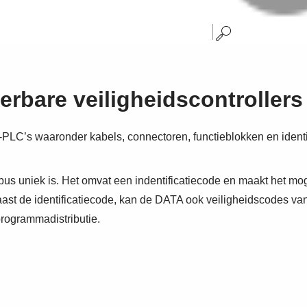
bare veiligheidscontrollers
LC’s waaronder kabels, connectoren, functieblokken en identifi
uto-bus uniek is. Het omvat een indentificatiecode en maakt het 
aast de identificatiecode, kan de DATA ook veiligheidscodes v
rogrammadistributie.