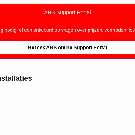
ABB Support Portal
 nodig, of een antwoord op vragen over prijzen, voorraden, lev
Bezoek ABB online Support Portal
stallaties