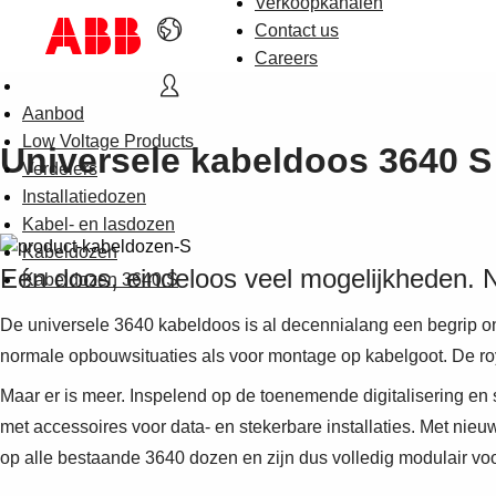
Verkoopkanalen
Contact us
Careers
Aanbod
Low Voltage Products
Universele kabeldoos 3640 S
Verdelers
Installatiedozen
Kabel- en lasdozen
Kabeldozen
Eén doos, eindeloos veel mogelijkheden. 
Kabeldozen 3640 S
De universele 3640 kabeldoos is al decennialang een begrip ond
normale opbouwsituaties als voor montage op kabelgoot. De roy
Maar er is meer. Inspelend op de toenemende digitalisering en s
met accessoires voor data- en stekerbare installaties. Met nie
op alle bestaande 3640 dozen en zijn dus volledig modulair voor