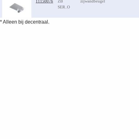
11150076
ZB
zijwandbeugel
SER..O
* Alleen bij decentraal.