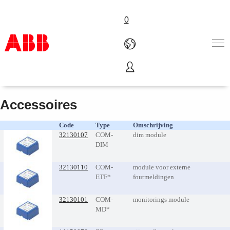
0
Serenga Light opbouw
Products & Solutions
Industries
Accessoires
Services
About us
Code
Type
Omschrijving
32130107
COM-
dim module
Verkoopkanalen
DIM
Contact us
Careers
32130110
COM-
module voor externe
ETF*
foutmeldingen
32130101
COM-
monitorings module
MD*