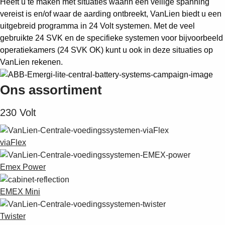
Heeft u te maken met situaties waarin een veilige spanning
Suggestions
vereist is en/of waar de aarding ontbreekt, VanLien biedt u een
Products
uitgebreid programma in 24 Volt systemen. Met de veel
See more products
gebruikte 24 SVK en de specifieke systemen voor bijvoorbeeld
Shopping list preview
operatiekamers (24 SVK OK) kunt u ook in deze situaties op
0
VanLien rekenen.
Ons assortiment
230 Volt
viaFlex
Emex Power
EMEX Mini
Twister