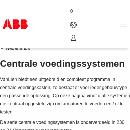
0
Select Language
français
Products & Solutions
Nederlands
Industries
Centrale voedingssystemen
Services
About us
Verkoopkanalen
VanLien biedt een uitgebreid en compleet programma in
Contact us
centrale voedingskasten, zo bestaat er voor ieder gebouwtype
Careers
een passende oplossing. Op deze pagina vindt u alle systemen
die centraal opgesteld zijn om armaturen te voeden en / of te
testen.
De serie centrale voedingssystemen is onderverdeeld in 230