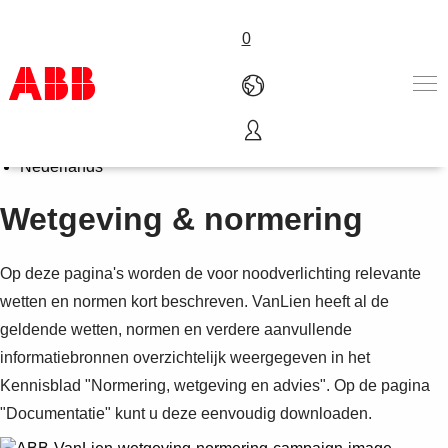
0
Select Language
English
Products & Solutions
Nederlands
Industries
Wetgeving & normering
Services
About us
Verkoopkanalen
Op deze pagina's worden de voor noodverlichting relevante
Contact us
wetten en normen kort beschreven. VanLien heeft al de
Careers
geldende wetten, normen en verdere aanvullende
informatiebronnen overzichtelijk weergegeven in het
Kennisblad "Normering, wetgeving en advies". Op de pagina
"Documentatie" kunt u deze eenvoudig downloaden.