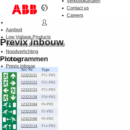
Verkoopkanalen
Contact us
Careers
Aanbod
Low Voltage Products
Previx inbouw
Verlichting & noodverlichting
Noodverlichting
Pictogrammen
VanLien
Previx inbouw
Art. Nr.
Type
12323151
P51-PRE
12323152
P52-PRE
12323153
P53-PRE
12323158
P58-PRE
12323104
P4-PRE
12323105
P5-PRE
12323106
P6-PRE
12323114
P14-PRE