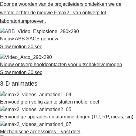
Suggestions
Door de woorden van de projectleiders ontdekken we de
Products
wereld achter de nieuwe Emax2 - van ontwerp tot
See more products
laboratoriumproeven.
Shopping list preview
0
Nieuw ABB SACE gebouw
Slow motion 30 sec
Nieuw ontwerp hoofdcontacten voor uitschakelvermogen
Slow motion 30 sec
3-D animaties
Eenvoudig en veilig aan te sluiten mobiel deel
Eenvoudige upgrades en alarmmeldingen (TU, RP, meas, sig)
Mechanische accessoires – vast deel