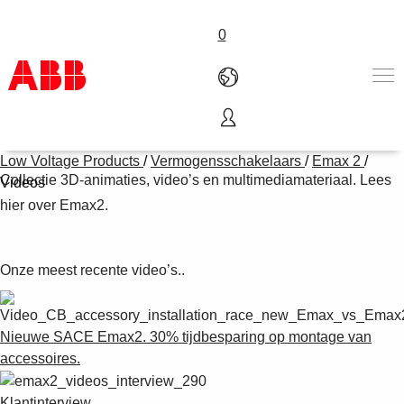
0
Video-overzicht
Products & Solutions
Low Voltage Products
/
Vermogensschakelaars
/
Emax 2
/
Industries
Collectie 3D-animaties, video’s en multimediamateriaal. Lees
Videos
Services
hier over Emax2.
About us
Verkoopkanalen
Contact us
Onze meest recente video’s..
Careers
Nieuwe SACE Emax2. 30% tijdbesparing op montage van
accessoires.
Klantinterview