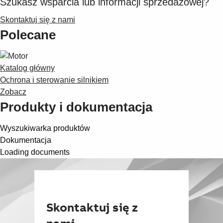
Szukasz wsparcia lub informacji sprzedażowej?
Suggestions
Products
Skontaktuj się z nami
See more products
Polecane
Shopping list preview
0
Katalog główny
Ochrona i sterowanie silnikiem
Zobacz
Produkty i dokumentacja
Wyszukiwarka produktów
Dokumentacja
Loading documents
Skontaktuj się z