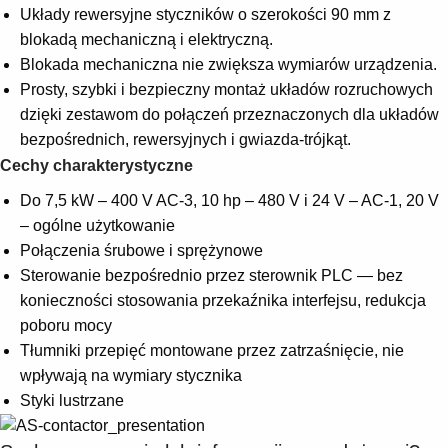
Układy rewersyjne styczników o szerokości 90 mm z
blokadą mechaniczną i elektryczną.
Blokada mechaniczna nie zwiększa wymiarów urządzenia.
Prosty, szybki i bezpieczny montaż układów rozruchowych
dzięki zestawom do połączeń przeznaczonych dla układów
bezpośrednich, rewersyjnych i gwiazda-trójkąt.
Cechy charakterystyczne
Do 7,5 kW – 400 V AC-3, 10 hp – 480 V i 24 V – AC-1, 20 V
– ogólne użytkowanie
Połączenia śrubowe i sprężynowe
Sterowanie bezpośrednio przez sterownik PLC — bez
konieczności stosowania przekaźnika interfejsu, redukcja
poboru mocy
Tłumniki przepięć montowane przez zatrzaśnięcie, nie
wpływają na wymiary stycznika
Styki lustrzane