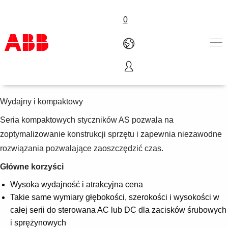
0
Styczniki 3-biegunowe AS
Produkty i rozwiązania
Branże
Wydajny i kompaktowy
Usługi
Seria kompaktowych styczników AS pozwala na
About us
zoptymalizowanie konstrukcji sprzętu i zapewnia niezawodne
Złóż zamówienie
Skontaktuj się z nami
rozwiązania pozwalające zaoszczędzić czas.
Kariera
Główne korzyści
Wysoka wydajność i atrakcyjna cena
Takie same wymiary głębokości, szerokości i wysokości w
całej serii do sterowana AC lub DC dla zacisków śrubowych
i sprężynowych