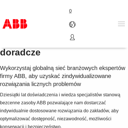
0
Usługi inżynierskie i
Produkty i rozwiązania
doradcze
Branże
Usługi
Wykorzystaj globalną sieć branżowych ekspertów
About us
firmy ABB, aby uzyskać zindywidualizowane
Złóż zamówienie
Skontaktuj się z nami
rozwiązania licznych problemów
Kariera
Dziesiątki lat doświadczenia i wiedza specjalistów stanową
bezcenne zasoby ABB pozwalające nam dostarczać
indywidualnie dostosowane rozwiązania do zakładów, aby
optymalizować dostępność, niezawodność, możliwości
konserwacji i bezpieczeństwo.