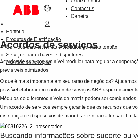
Onde comprar
Contact us
Carreira
Portfólio
Produtos de Eletrificação
Acordos de serviços
Serviços para sistemas e produtos de baixa tensão
Serviços para chaves e disjuntores
Acordos de serviços em nível modular para regular a cooperaç
Acordos de serviços
previsíveis otimizados.
O que é mais importante em seu ramo de negócios? Ajudamos 
possível elaborar um contrato de serviços ABB especificamente
Módulos de diferentes níveis da matriz podem ser combinados 
Um acordo de serviços sempre garante que os recursos que voc
distribuição e dispositivos de manobras em baixa tensão, limita
Buscando informações sobre suporte ou 