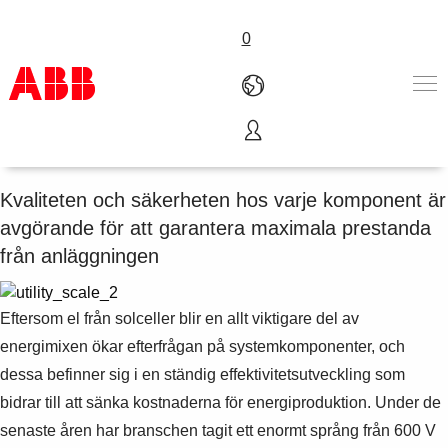
0
Solcellsparker
Produkter och tjänster
Industrier
Kvaliteten och säkerheten hos varje komponent är
Service
avgörande för att garantera maximala prestanda
Om ABB
från anläggningen
Här kan du köpa
Kontakta oss
Karriär på ABB
Eftersom el från solceller blir en allt viktigare del av
energimixen ökar efterfrågan på systemkomponenter, och
dessa befinner sig i en ständig effektivitetsutveckling som
bidrar till att sänka kostnaderna för energiproduktion. Under de
senaste åren har branschen tagit ett enormt språng från 600 V