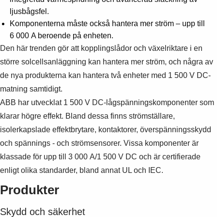
Suggestions
ljusbågsfel.
Products
Komponenterna måste också hantera mer ström – upp till
See more products
6 000 A beroende på enheten.
Shopping list preview
Den här trenden gör att kopplingslådor och växelriktare i en
0
större solcellsanläggning kan hantera mer ström, och några av
de nya produkterna kan hantera två enheter med 1 500 V DC-
matning samtidigt.
ABB har utvecklat 1 500 V DC-lågspänningskomponenter som
klarar högre effekt. Bland dessa finns strömställare,
isolerkapslade effektbrytare, kontaktorer, överspänningsskydd
och spännings - och strömsensorer. Vissa komponenter är
klassade för upp till 3 000 A/1 500 V DC och är certifierade
enligt olika standarder, bland annat UL och IEC.
Produkter
Skydd och säkerhet