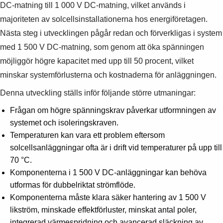
DC-matning till 1 000 V DC-matning, vilket används i
majoriteten av solcellsinstallationerna hos energiföretagen.
Nästa steg i utvecklingen pågår redan och förverkligas i system
med 1 500 V DC-matning, som genom att öka spänningen
möjliggör högre kapacitet med upp till 50 procent, vilket
minskar systemförlusterna och kostnaderna för anläggningen.
Denna utveckling ställs inför följande större utmaningar:
Frågan om högre spänningskrav påverkar utformningen av
systemet och isoleringskraven.
Temperaturen kan vara ett problem eftersom
solcellsanläggningar ofta är i drift vid temperaturer på upp till
70 °C.
Komponenterna i 1 500 V DC-anläggningar kan behöva
utformas för dubbelriktat strömflöde.
Komponenterna måste klara säker hantering av 1 500 V
likström, minskade effektförluster, minskat antal poler,
integrerad värmespridning och avancerad släckning av