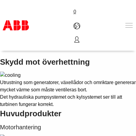
0
Hydraulik- och kylsystem
Produkter och tjänster
Industrier
Skydd mot överhettning
Service
Om ABB
Här kan du köpa
Utrustning som generatorer, växellådor och omriktare genererar
Kontakta oss
mycket värme som måste ventileras bort.
Karriär på ABB
Det hydrauliska pumpsystemet och kylsystemet ser till att
turbinen fungerar korrekt.
Huvudprodukter
Motorhantering