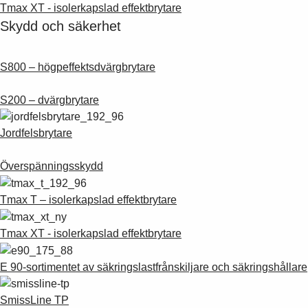
Suggestions
Tmax XT - isolerkapslad effektbrytare
Products
Skydd och säkerhet
See more products
Shopping list preview
S800 – högpeffektsdvärgbrytare
0
S200 – dvärgbrytare
Jordfelsbrytare
Överspänningsskydd
Tmax T – isolerkapslad effektbrytare
Tmax XT - isolerkapslad effektbrytare
E 90-sortimentet av säkringslastfrånskiljare och säkringshållare
SmissLine TP