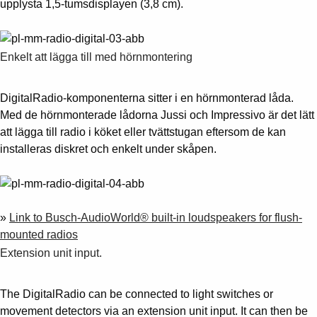
upplysta 1,5-tumsdisplayen (3,8 cm).
Suggestions
Products
See more products
Shopping list preview
Enkelt att lägga till med hörnmontering
0
DigitalRadio-komponenterna sitter i en hörnmonterad låda.
Med de hörnmonterade lådorna Jussi och Impressivo är det lätt
att lägga till radio i köket eller tvättstugan eftersom de kan
installeras diskret och enkelt under skåpen.
»
Link to Busch-AudioWorld® built-in loudspeakers for flush-
mounted radios
Extension unit input.
The DigitalRadio can be connected to light switches or
movement detectors via an extension unit input. It can then be