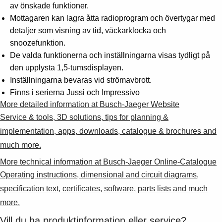
av önskade funktioner.
Mottagaren kan lagra åtta radioprogram och övertygar med
detaljer som visning av tid, väckarklocka och
snoozefunktion.
De valda funktionerna och inställningarna visas tydligt på
den upplysta 1,5-tumsdisplayen.
Inställningarna bevaras vid strömavbrott.
Finns i serierna Jussi och Impressivo
More detailed information at Busch-Jaeger Website
Service & tools, 3D solutions, tips for planning &
implementation, apps, downloads, catalogue & brochures and
much more.
More technical information at Busch-Jaeger Online-Catalogue
Operating instructions, dimensional and circuit diagrams,
specification text, certificates, software, parts lists and much
more.
Vill du ha produktinformation eller service?