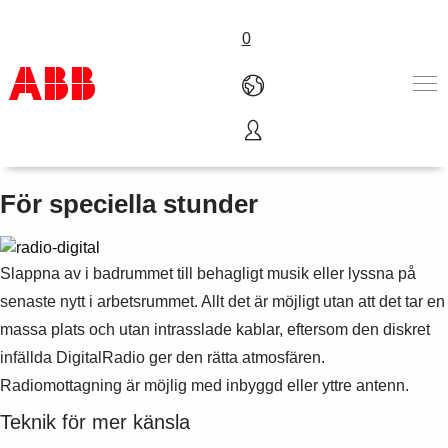
0
DigitalRadio
Produkter och tjänster
Industrier
För speciella stunder
Service
Om ABB
Här kan du köpa
Slappna av i badrummet till behagligt musik eller lyssna på
Kontakta oss
senaste nytt i arbetsrummet. Allt det är möjligt utan att det tar en
Karriär på ABB
massa plats och utan intrasslade kablar, eftersom den diskret
infällda DigitalRadio ger den rätta atmosfären.
Radiomottagning är möjlig med inbyggd eller yttre antenn.
Teknik för mer känsla