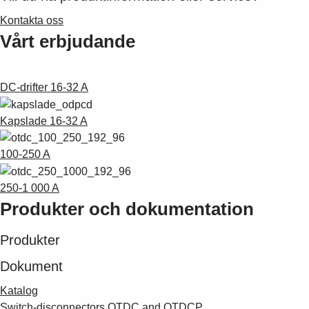
Suggestions
Kontakta oss
Products
Vårt erbjudande
See more products
Shopping list preview
0
DC-drifter 16-32 A
Kapslade 16-32 A
100-250 A
250-1 000 A
Produkter och dokumentation
Produkter
Dokument
Katalog
Switch-disconnectors OTDC and OTDCP