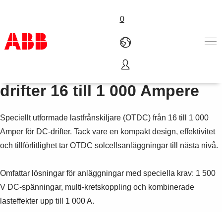
0
Lastfrånskiljare för DC-
Produkter och tjänster
drifter 16 till 1 000 Ampere
Industrier
Service
Speciellt utformade lastfrånskiljare (OTDC) från 16 till 1 000
Om ABB
Här kan du köpa
Amper för DC-drifter. Tack vare en kompakt design, effektivitet
Kontakta oss
och tillförlitlighet tar OTDC solcellsanläggningar till nästa nivå.
Karriär på ABB
Omfattar lösningar för anläggningar med speciella krav: 1 500
V DC-spänningar, multi-kretskoppling och kombinerade
lasteffekter upp till 1 000 A.