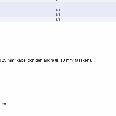
1/1
1/1
1/1
l 25 mm² kabel och den andra till 10 mm² fasskena.
alen.