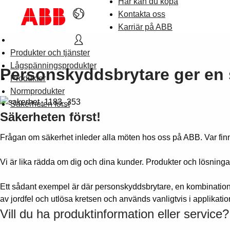
Här kan du köpa
Kontakta oss
Karriär på ABB
Produkter och tjänster
Lågspänningsprodukter
Personskyddsbrytare ger en 
Produkter
Normprodukter
Säkerheten först
Säkerheten först!
Frågan om säkerhet inleder alla möten hos oss på ABB. Var finn
Vi är lika rädda om dig och dina kunder. Produkter och lösning
Ett sådant exempel är där personskyddsbrytare, en kombination av
av jordfel och utlösa kretsen och används vanligtvis i applikat
Vill du ha produktinformation eller service?