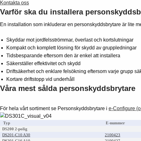
Kontakta oss
Varför ska du installera personskyddsb
En installation som inkluderar en personskyddsbrytare är lite m
Skyddar mot jordfelsströmmar, överlast och kortslutningar
Kompakt och komplett lösning för skydd av gruppledningar
Tidsbesparande eftersom den är enkel att installera
Säkerställer effektivitet och skydd
Driftsäkerhet och enklare felsökning eftersom varje grupp sä
Kortare driftstopp vid underhåll
Våra mest sålda personskyddsbrytare
För hela vårt sortiment se Personskyddsbrytare i
e-Configure (o
Typ
E-nummer
DS200 2-polig
DS201-C10 A30
2100423
DS201-C16 A10
2100427