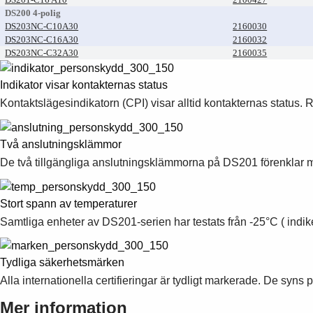
DS200 4-polig
DS203NC-C10A30
2160030
DS203NC-C16A30
2160032
DS203NC-C32A30
2160035
Indikator visar kontakternas status
Kontaktslägesindikatorn (CPI) visar alltid kontakternas status. 
Två anslutningsklämmor
De två tillgängliga anslutningsklämmorna på DS201 förenklar m
Stort spann av temperaturer
Samtliga enheter av DS201-serien har testats från -25°C ( indik
Tydliga säkerhetsmärken
Alla internationella certifieringar är tydligt markerade. De syn
Mer information