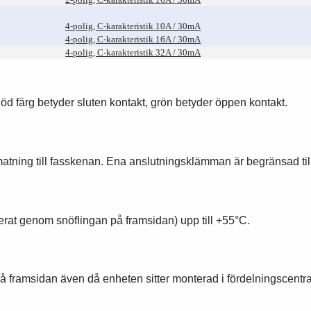
4-polig, C-karakteristik 10A / 30mA
4-polig, C-karakteristik 16A / 30mA
4-polig, C-karakteristik 32A / 30mA
Röd färg betyder sluten kontakt, grön betyder öppen kontakt.
atning till fasskenan. Ena anslutningsklämman är begränsad til
erat genom snöflingan på framsidan) upp till +55°C.
s på framsidan även då enheten sitter monterad i fördelningscentr