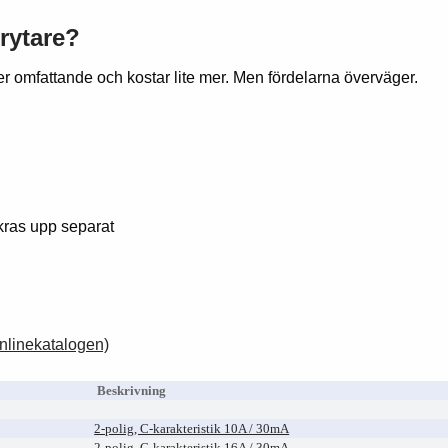
rytare?
er omfattande och kostar lite mer. Men fördelarna överväger.
kras upp separat
nlinekatalogen)
Beskrivning
2-polig, C-karakteristik 10A / 30mA
2-polig, C-karakteristik 16A / 30mA