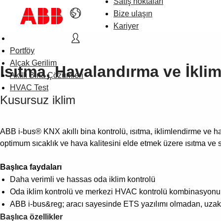
Satış noktaları
Bize ulaşın
Kariyer
Portföy
Alçak Gerilim
Isıtma, Havalandırma ve İkli
Akıllı Bina Çözümleri
HVAC Test
Kusursuz iklim
ABB i-bus® KNX akıllı bina kontrolü, ısıtma, iklimlendirme ve ha
optimum sıcaklık ve hava kalitesini elde etmek üzere ısıtma ve 
Başlıca faydaları
Daha verimli ve hassas oda iklim kontrolü
Oda iklim kontrolü ve merkezi HVAC kontrolü kombinasyonu say
ABB i-bus&reg; aracı sayesinde ETS yazılımı olmadan, uzaktan 
Başlıca özellikler