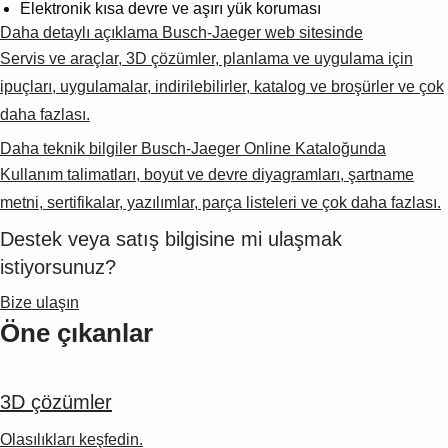
Suggestions
Elektronik kısa devre ve aşırı yük koruması
Products
Daha detaylı açıklama Busch-Jaeger web sitesinde
See more products
Servis ve araçlar, 3D çözümler, planlama ve uygulama için
Shopping list preview
ipuçları, uygulamalar, indirilebilirler, katalog ve broşürler ve çok
0
daha fazlası.
Daha teknik bilgiler Busch-Jaeger Online Kataloğunda
Kullanım talimatları, boyut ve devre diyagramları, şartname
metni, sertifikalar, yazılımlar, parça listeleri ve çok daha fazlası.
Destek veya satış bilgisine mi ulaşmak
istiyorsunuz?
Bize ulaşın
Öne çıkanlar
3D çözümler
Olasılıkları keşfedin.