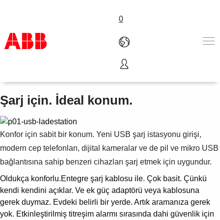
0
USB şarj istasyonu girişi
Ürünler ve Çözümler
Endüstriler
Şarj için. İdeal konum.
Servis
Hakkımızda
Satış noktaları
Konfor için sabit bir konum. Yeni USB şarj istasyonu girişi,
Bize ulaşın
modern cep telefonları, dijital kameralar ve de pil ve mikro USB
Kariyer
bağlantısına sahip benzeri cihazları şarj etmek için uygundur.
Oldukça konforlu.Entegre şarj kablosu ile. Çok basit. Çünkü
kendi kendini açıklar. Ve ek güç adaptörü veya kablosuna
gerek duymaz. Evdeki belirli bir yerde. Artık aramanıza gerek
yok.
Etkinleştirilmiş titreşim alarmı sırasında dahi güvenlik için