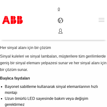
0
Sinyal kuleleri ve lambaları
Ürünler ve Çözümler
Endüstriler
Her sinyal alanı için bir çözüm
Servis
Sinyal kuleleri ve sinyal lambaları, müşterilere tüm gerilimlerde
Hakkımızda
geniş bir sinyal elemanı yelpazesi sunar ve her sinyal alanı için
Satış noktaları
Bize ulaşın
bir çözüm sunar.
Kariyer
Başlıca faydaları
Bayonet sabitleme kullanarak sinyal elemanlarının hızlı
montajı
Uzun ömürlü LED sayesinde bakım veya değişim
gerektirmez