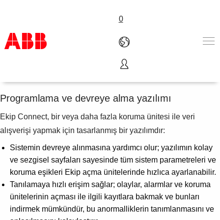
0
Ekip Connect
Ürünler ve Çözümler
Endüstriler
Programlama ve devreye alma yazılımı
Servis
Ekip Connect, bir veya daha fazla koruma ünitesi ile veri
Hakkımızda
Satış noktaları
alışverişi yapmak için tasarlanmış bir yazılımdır:
Bize ulaşın
Sistemin devreye alınmasına yardımcı olur; yazılımın kolay
Kariyer
ve sezgisel sayfaları sayesinde tüm sistem parametreleri ve
koruma eşikleri Ekip açma ünitelerinde hızlıca ayarlanabilir.
Tanılamaya hızlı erişim sağlar; olaylar, alarmlar ve koruma
ünitelerinin açması ile ilgili kayıtlara bakmak ve bunları
indirmek mümkündür, bu anormalliklerin tanımlanmasını ve