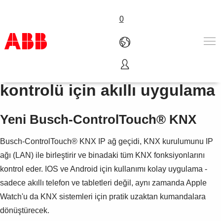
0
KNX bina fonksiyonlarının
Ürünler ve Çözümler
kontrolü için akıllı uygulama
Endüstriler
Servis
Yeni Busch-ControlTouch® KNX
Hakkımızda
Satış noktaları
Busch-ControlTouch® KNX IP ağ geçidi, KNX kurulumunu IP
Bize ulaşın
Kariyer
ağı (LAN) ile birleştirir ve binadaki tüm KNX fonksiyonlarını
kontrol eder. IOS ve Android için kullanımı kolay uygulama -
sadece akıllı telefon ve tabletleri değil, aynı zamanda Apple
Watch'u da KNX sistemleri için pratik uzaktan kumandalara
dönüştürecek.