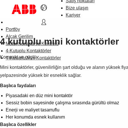
Satış noktaları
Bize ulaşın
Kariyer
Portföy
Alçak Gerilim
4 kutuplu mini kontaktörler
Motor Koruma ve Kontrolü
4-Kutuplu Kontaktörler
Kompakt ve güçlü
4-Kutuplu Mini Kontaktörler
Mini kontaktörler, güvenilirliğin şart olduğu ve alanın yüksek fiya
yelpazesinde yüksek bir esneklik sağlar.
Başlıca faydaları
Piyasadaki en düz mini kontaktör
Sessiz bobin sayesinde çalışma sırasında gürültü olmaz
Enerji ve maliyet tasarruflu
Her konumda esnek kullanım
Başlıca özellikler