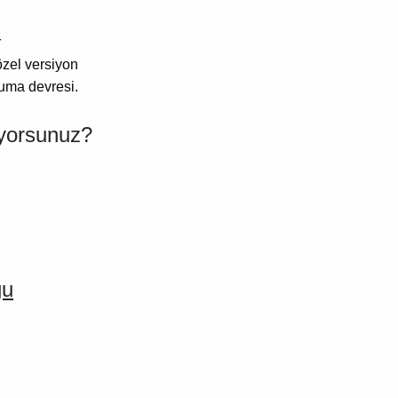
r
özel versiyon
ruma devresi.
iyorsunuz?
ğu