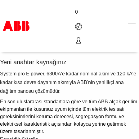
0
System pro
E
power
Ürünler ve Çözümler
Endüstriler
Yeni anahtar kaynağınız
Servis
System pro E power, 6300A'e kadar nominal akım ve 120 kA’e
Hakkımızda
Satış noktaları
kadar kısa devre dayanım akımıyla ABB'nin yenilikçi ana
Bize ulaşın
dağıtım panosu çözümüdür.
Kariyer
En son uluslararası standartlara göre ve tüm ABB alçak gerilim
ekipmanları ile kusursuz uyum içinde tüm elektrik tesisatı
gereksinimlerini koruma derecesi, segregasyon formu ve
elektriksel karakteristik açısından kolayca yerine getirmek
üzere tasarlanmıştır.