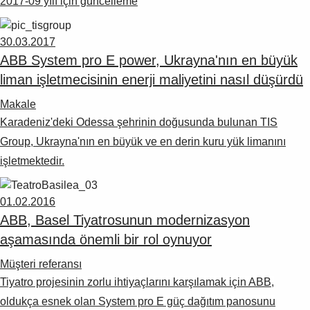
2017-09 yılı için güncelleme
30.03.2017
ABB System pro E power, Ukrayna'nın en büyük
liman işletmecisinin enerji maliyetini nasıl düşürdü
Makale
Karadeniz'deki Odessa şehrinin doğusunda bulunan TIS
Group, Ukrayna'nın en büyük ve en derin kuru yük limanını
işletmektedir.
01.02.2016
ABB, Basel Tiyatrosunun modernizasyon
aşamasında önemli bir rol oynuyor
Müşteri referansı
Tiyatro projesinin zorlu ihtiyaçlarını karşılamak için ABB,
oldukça esnek olan System pro E güç dağıtım panosunu