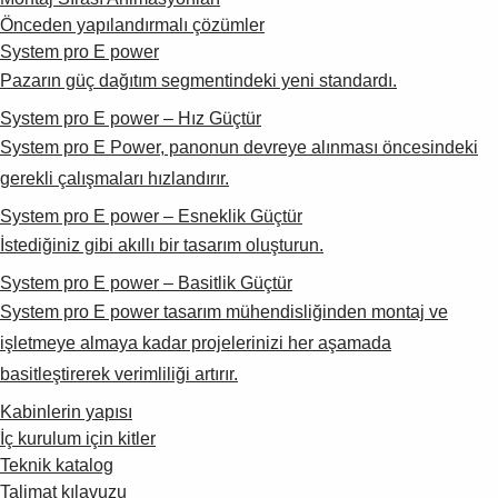
Önceden yapılandırmalı çözümler
System pro E power
Pazarın güç dağıtım segmentindeki yeni standardı.
System pro E power – Hız Güçtür
System pro E Power, panonun devreye alınması öncesindeki
gerekli çalışmaları hızlandırır.
System pro E power – Esneklik Güçtür
İstediğiniz gibi akıllı bir tasarım oluşturun.
System pro E power – Basitlik Güçtür
System pro E power tasarım mühendisliğinden montaj ve
işletmeye almaya kadar projelerinizi her aşamada
basitleştirerek verimliliği artırır.
Kabinlerin yapısı
İç kurulum için kitler
Teknik katalog
Talimat kılavuzu