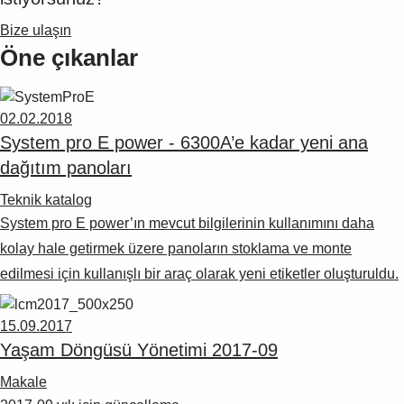
Suggestions
Products
Bize ulaşın
See more products
Öne çıkanlar
Shopping list preview
0
02.02.2018
System pro E power - 6300A’e kadar yeni ana
dağıtım panoları
Teknik katalog
System pro E power’ın mevcut bilgilerinin kullanımını daha
kolay hale getirmek üzere panoların stoklama ve monte
edilmesi için kullanışlı bir araç olarak yeni etiketler oluşturuldu.
15.09.2017
Yaşam Döngüsü Yönetimi 2017-09
Makale