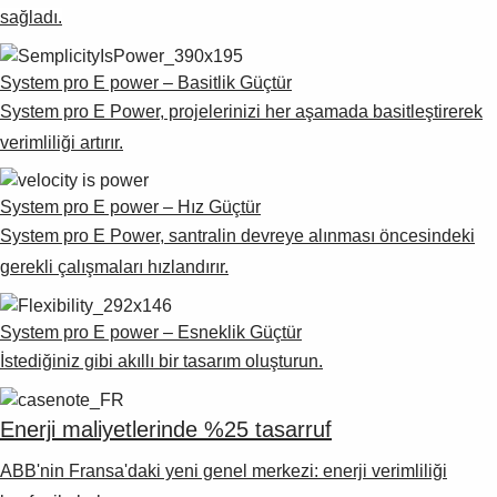
sağladı.
System pro E power – Basitlik Güçtür
System pro E Power, projelerinizi her aşamada basitleştirerek
verimliliği artırır.
System pro E power – Hız Güçtür
System pro E Power, santralin devreye alınması öncesindeki
gerekli çalışmaları hızlandırır.
System pro E power – Esneklik Güçtür
İstediğiniz gibi akıllı bir tasarım oluşturun.
Enerji maliyetlerinde %25 tasarruf
ABB'nin Fransa'daki yeni genel merkezi: enerji verimliliği