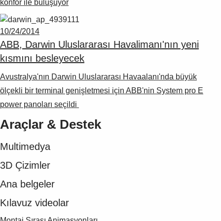
konfor ile buluşuyor
10/24/2014
ABB, Darwin Uluslararası Havalimanı'nın yeni
kısmını besleyecek
Avustralya'nın Darwin Uluslararası Havaalanı'nda büyük
ölçekli bir terminal genişletmesi için ABB'nin System pro E
power panoları seçildi
Araçlar & Destek
Multimedya
3D Çizimler
Ana belgeler
Kılavuz videolar
Montaj Sırası Animasyonları