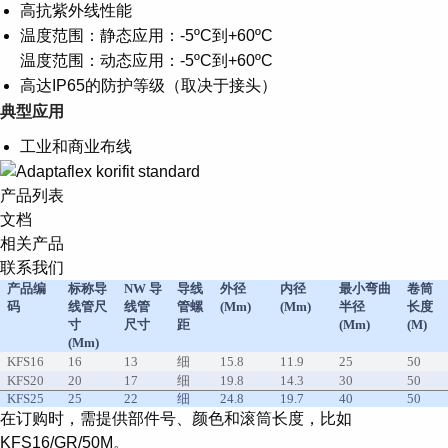
高抗紫外线性能
温度范围：静态应用：-5ºC到+60ºC
温度范围：动态应用：-5ºC到+60ºC
高达IP65的防护等级（取决于接头）
典型应用
工业和商业布线
产品列表
文档
相关产品
联系我们
产品编
标称导
NW 导
导线
外径
内径
最小弯曲
卷筒
码
线管尺
线管
管螺
(mm)
(mm)
半径
长度
寸
尺寸
距
(mm)
(m)
(mm)
KFS16
16
13
细
15.8
11.9
25
50
KFS20
20
17
细
19.8
14.3
30
50
KFS25
25
22
细
24.8
19.7
40
50
在订购时，需提供部件号、颜色和滚筒长度，比如
KFS16/GR/50M。