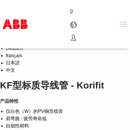
0
Select Language
English
产品和解决方案
Deutsch
行业
français
服务
日本語
关于ABB
中文
Where to buy
KF型标质导线管 - Korifit
联系我们
职业
产品特性
仅白色（W）的PV铜导线管
易弯曲 - 疲劳寿命低
自熄性材料