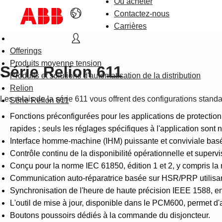
Où acheter
Contactez-nous
Carrières
Offerings
Produits moyenne tension
Série Relion 611
Produits et solutions d'automatisation de la distribution
Relion
Les relais de la série 611 vous offrent des configurations stand
Série Relion 611
Fonctions préconfigurées pour les applications de protection
rapides ; seuls les réglages spécifiques à l'application sont 
Interface homme-machine (IHM) puissante et conviviale basée
Contrôle continu de la disponibilité opérationnelle et superv
Conçu pour la norme IEC 61850, édition 1 et 2, y compris l
Communication auto-réparatrice basée sur HSR/PRP utilisan
Synchronisation de l'heure de haute précision IEEE 1588, e
L'outil de mise à jour, disponible dans le PCM600, permet d
Boutons poussoirs dédiés à la commande du disjoncteur.