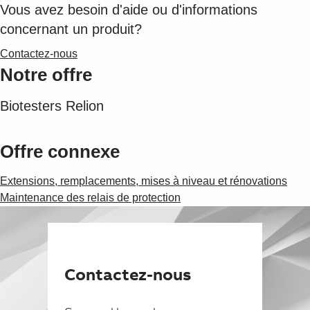
Suggestions
Vous avez besoin d'aide ou d'informations
Products
concernant un produit?
See more products
Contactez-nous
Shopping list preview
Notre offre
0
Biotesters Relion
Offre connexe
Extensions, remplacements, mises à niveau et rénovations
Maintenance des relais de protection
Contactez-nous