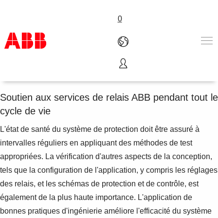
0
Outils de simulation
Produits & Services
Industries
Soutien aux services de relais ABB pendant tout le
Services
cycle de vie
A propos
Où acheter
L'état de santé du système de protection doit être assuré à
Contactez-nous
intervalles réguliers en appliquant des méthodes de test
Carrières
appropriées. La vérification d'autres aspects de la conception,
tels que la configuration de l'application, y compris les réglages
des relais, et les schémas de protection et de contrôle, est
également de la plus haute importance. L'application de
bonnes pratiques d'ingénierie améliore l'efficacité du système