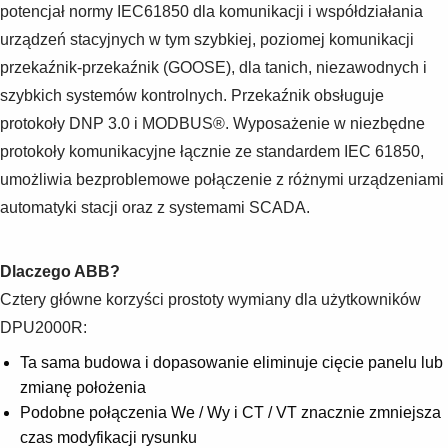
Suggestions
potencjał normy IEC61850 dla komunikacji i współdziałania
Products
urządzeń stacyjnych w tym szybkiej, poziomej komunikacji
See more products
przekaźnik-przekaźnik (GOOSE), dla tanich, niezawodnych i
Shopping list preview
szybkich systemów kontrolnych. Przekaźnik obsługuje
0
protokoły DNP 3.0 i MODBUS®. Wyposażenie w niezbędne
protokoły komunikacyjne łącznie ze standardem IEC 61850,
umożliwia bezproblemowe połączenie z różnymi urządzeniami
automatyki stacji oraz z systemami SCADA.
Dlaczego ABB?
Cztery główne korzyści prostoty wymiany dla użytkowników
DPU2000R:
Ta sama budowa i dopasowanie eliminuje cięcie panelu lub
zmianę położenia
Podobne połączenia We / Wy i CT / VT znacznie zmniejsza
czas modyfikacji rysunku