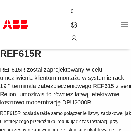
0
Terminal zabezpieczeniowy
Produkty i rozwiązania
REF615R
Branże
Usługi
REF615R został zaprojektowany w celu
About us
umożliwienia klientom montażu w systemie rack
Złóż zamówienie
Skontaktuj się z nami
19 " terminala zabezpieczeniowego REF615 z serii
Kariera
Relion, umożliwia to również łatwą, efektywnie
kosztowo modernizację DPU2000R
REF615R posiada takie samo połączenie listwy zaciskowej jak
u istniejącego przekaźnika, redukując czas instalacji przy
jednoczesnym zapewnieniu, że istniejące okablowanie i jej