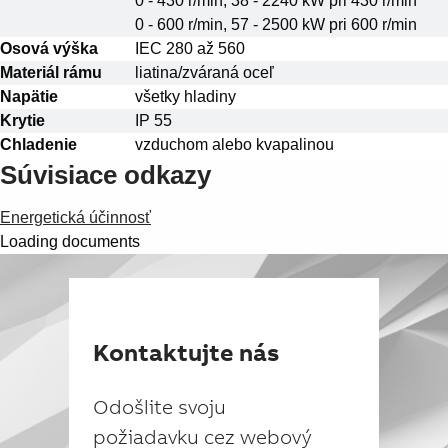
0 - 430 r/min, 38 - 2240 kW pri 430 r/min
Suggestions
0 - 600 r/min, 57 - 2500 kW pri 600 r/min
Products
Osová výška
IEC 280 až 560
See more products
Materiál rámu
liatina/zváraná oceľ
Shopping list preview
Napätie
všetky hladiny
0
Krytie
IP 55
Chladenie
vzduchom alebo kvapalinou
Súvisiace odkazy
Energetická účinnosť
Loading documents
Kontaktujte nás
Odošlite svoju
požiadavku cez webový