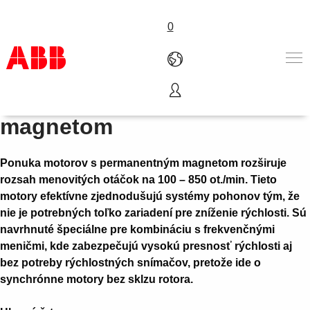
0
Motory s permanentným
Produkty a riešenia
magnetom
Priemyselné odvetvia
Služby
Ponuka motorov s permanentným magnetom rozširuje
O nás
rozsah menovitých otáčok na 100 – 850 ot./min. Tieto
Where to buy
motory efektívne zjednodušujú systémy pohonov tým, že
Kontaktuje nás
nie je potrebných toľko zariadení pre zníženie rýchlosti. Sú
Kariéra
navrhnuté špeciálne pre kombináciu s frekvenčnými
meničmi, kde zabezpečujú vysokú presnosť rýchlosti aj
bez potreby rýchlostných snímačov, pretože ide o
synchrónne motory bez sklzu rotora.