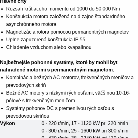
Hlavné črty
Rozsah krútiaceho momentu od 1000 do 50 000 Nm
Konštrukcia motora založená na dizajne štandardného
asynchrónneho motora
Magnetizácia rotora pomocou permanentných magnetov
Úplne zapuzdrená konštrukcia IP 55
Chladenie vzduchom alebo kvapalinou
Najbežnejšie pohonné systémy, ktoré by mohli byť
nahradené motormi s permanentným magnetom:
Kombinácia bežných AC motorov, frekvenčných meničov a
prevodových skríň
Bežné AC motory s nízkymi rýchlosťami, väčšinou 10-16-
pólové s frekvenčným meničom
Systémy pohonov DC s premenlivou rýchlosťou s
prevodovou skriňou
Výkon
0 - 220 r/min, 17 - 1120 kW pri 220 r/min
0 - 300 r/min, 25 - 1600 kW pri 300 r/min