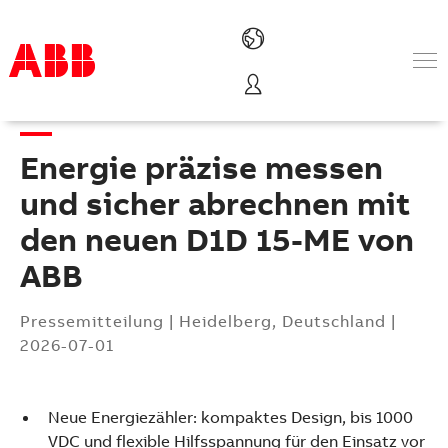
Produkte und Leistungen
Branchenlösungen
Energie präzise messen
Service
Über uns
und sicher abrechnen mit
Vertriebspartner finden
den neuen D1D 15-ME von
Kontakt
ABB
Karriere
Pressemitteilung
|
Heidelberg, Deutschland
|
2026-07-01
Neue Energiezähler: kompaktes Design, bis 1000
VDC und flexible Hilfsspannung für den Einsatz vor