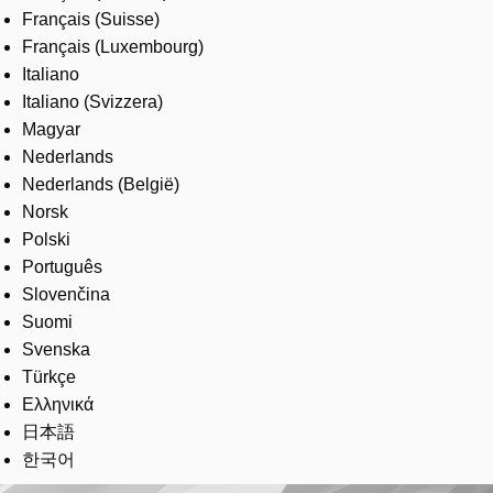
Français (Suisse)
Français (Luxembourg)
Italiano
Italiano (Svizzera)
Magyar
Nederlands
Nederlands (België)
Norsk
Polski
Português
Slovenčina
Suomi
Svenska
Türkçe
Ελληνικά
日本語
한국어