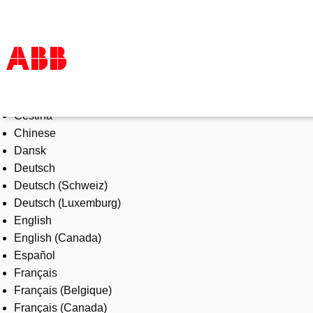
Select Language
Products & Solutions
Čeština
Industries
Chinese
Services
Dansk
About us
Deutsch
Where to buy
Deutsch (Schweiz)
Contact us
Deutsch (Luxemburg)
Careers
English
English (Canada)
Español
Français
Français (Belgique)
Français (Canada)