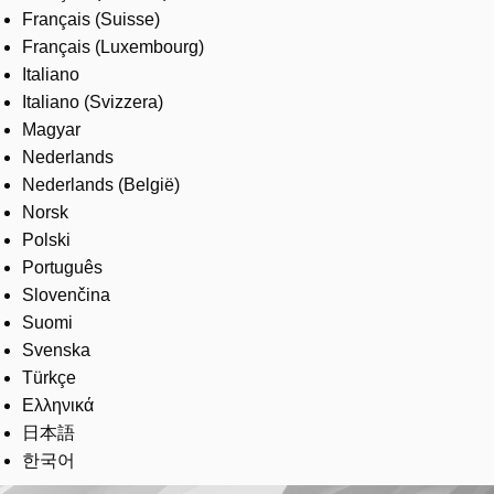
Français (Suisse)
Français (Luxembourg)
Italiano
Italiano (Svizzera)
Magyar
Nederlands
Nederlands (België)
Norsk
Polski
Português
Slovenčina
Suomi
Svenska
Türkçe
Ελληνικά
日本語
한국어