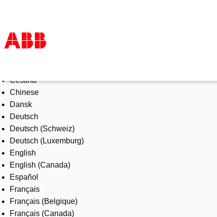
Select Language
Products & Solutions
Čeština
Industries
Chinese
Services
Dansk
About us
Deutsch
Where to buy
Deutsch (Schweiz)
Contact us
Deutsch (Luxemburg)
Careers
English
English (Canada)
Español
Français
Français (Belgique)
Français (Canada)