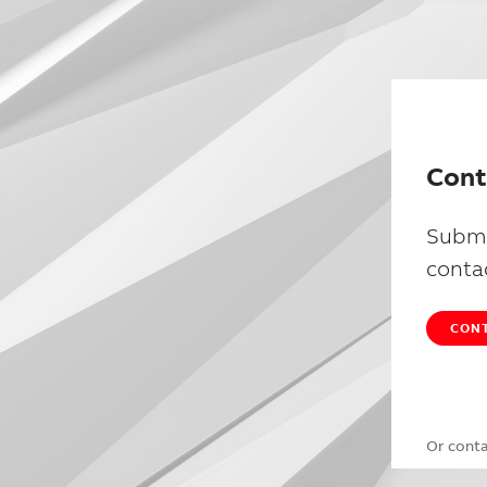
Cont
Submi
conta
CONT
Or cont