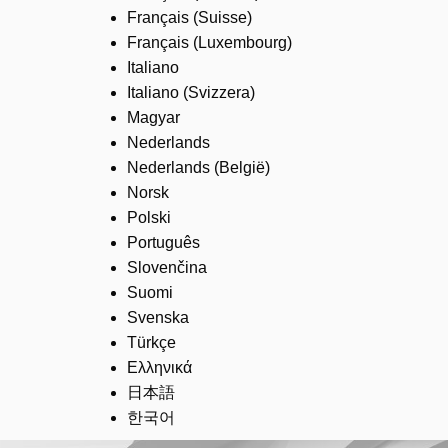
Français (Suisse)
Français (Luxembourg)
Italiano
Italiano (Svizzera)
Magyar
Nederlands
Nederlands (België)
Norsk
Polski
Português
Slovenčina
Suomi
Svenska
Türkçe
Ελληνικά
日本語
한국어