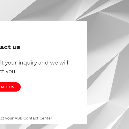
act us
t your inquiry and we will
ct you
ACT US
act your
ABB Contact Center