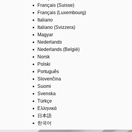
Français (Suisse)
Français (Luxembourg)
Italiano
Italiano (Svizzera)
Magyar
Nederlands
Nederlands (België)
Norsk
Polski
Português
Slovenčina
Suomi
Svenska
Türkçe
Ελληνικά
日本語
한국어