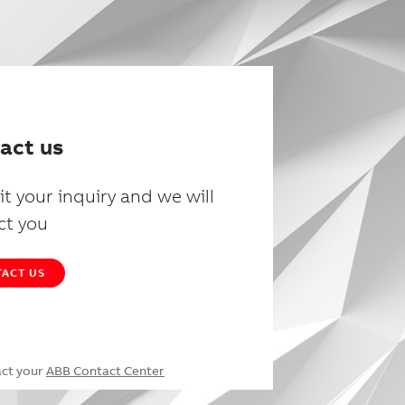
act us
t your inquiry and we will
ct you
ACT US
act your
ABB Contact Center