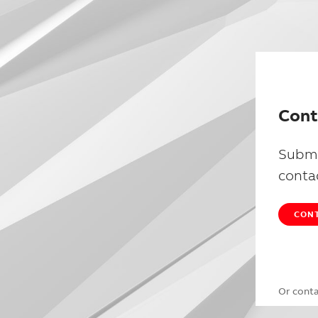
Cont
Submi
conta
CONT
Or cont