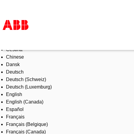
Select Language
Products & Solutions
Čeština
Industries
Chinese
Services
Dansk
About us
Deutsch
Where to buy
Deutsch (Schweiz)
Contact us
Deutsch (Luxemburg)
Careers
English
English (Canada)
Español
Français
Français (Belgique)
Français (Canada)