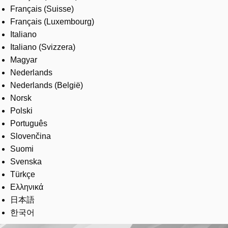
Français (Suisse)
Français (Luxembourg)
Italiano
Italiano (Svizzera)
Magyar
Nederlands
Nederlands (België)
Norsk
Polski
Português
Slovenčina
Suomi
Svenska
Türkçe
Ελληνικά
日本語
한국어