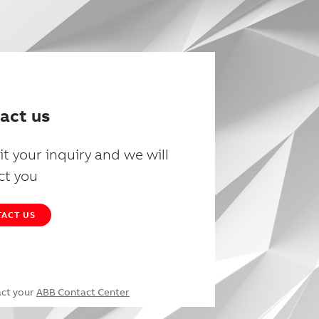
act us
t your inquiry and we will
ct you
ACT US
act your
ABB Contact Center