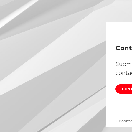
Cont
Submi
conta
CONT
Or cont