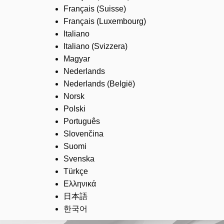
Français (Suisse)
Français (Luxembourg)
Italiano
Italiano (Svizzera)
Magyar
Nederlands
Nederlands (België)
Norsk
Polski
Português
Slovenčina
Suomi
Svenska
Türkçe
Ελληνικά
日本語
한국어