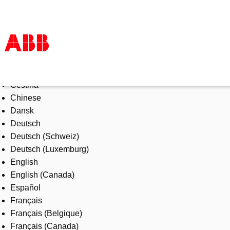
Select Language
Products & Solutions
Čeština
Industries
Chinese
Services
Dansk
About us
Deutsch
Where to buy
Deutsch (Schweiz)
Contact us
Deutsch (Luxemburg)
Careers
English
English (Canada)
Español
Français
Français (Belgique)
Français (Canada)