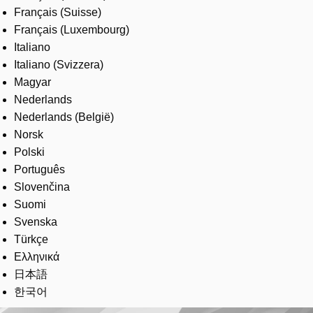
Français (Suisse)
Français (Luxembourg)
Italiano
Italiano (Svizzera)
Magyar
Nederlands
Nederlands (België)
Norsk
Polski
Português
Slovenčina
Suomi
Svenska
Türkçe
Ελληνικά
日本語
한국어