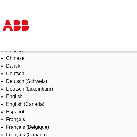
Select Language
Products & Solutions
Čeština
Industries
Chinese
Services
Dansk
About us
Deutsch
Where to buy
Deutsch (Schweiz)
Contact us
Deutsch (Luxemburg)
Careers
English
English (Canada)
Español
Français
Français (Belgique)
Français (Canada)