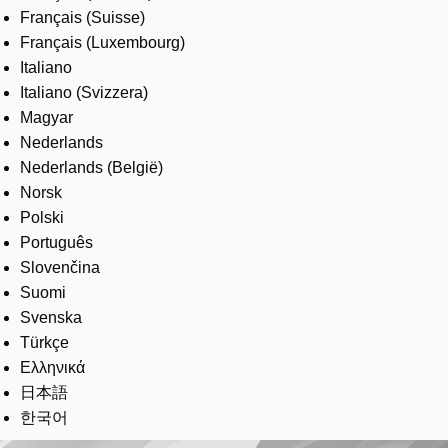
Français (Suisse)
Français (Luxembourg)
Italiano
Italiano (Svizzera)
Magyar
Nederlands
Nederlands (België)
Norsk
Polski
Português
Slovenčina
Suomi
Svenska
Türkçe
Ελληνικά
日本語
한국어