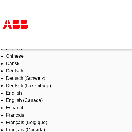
Select Language
Products & Solutions
Čeština
Industries
Chinese
Services
Dansk
About us
Deutsch
Where to buy
Deutsch (Schweiz)
Contact us
Deutsch (Luxemburg)
Careers
English
English (Canada)
Español
Français
Français (Belgique)
Français (Canada)