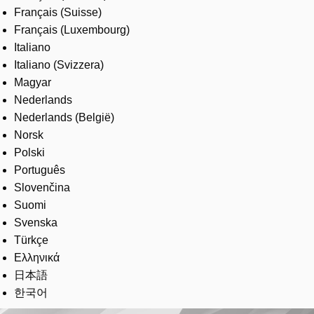
Français (Suisse)
Français (Luxembourg)
Italiano
Italiano (Svizzera)
Magyar
Nederlands
Nederlands (België)
Norsk
Polski
Português
Slovenčina
Suomi
Svenska
Türkçe
Ελληνικά
日本語
한국어