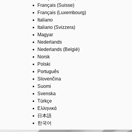
Français (Suisse)
Français (Luxembourg)
Italiano
Italiano (Svizzera)
Magyar
Nederlands
Nederlands (België)
Norsk
Polski
Português
Slovenčina
Suomi
Svenska
Türkçe
Ελληνικά
日本語
한국어