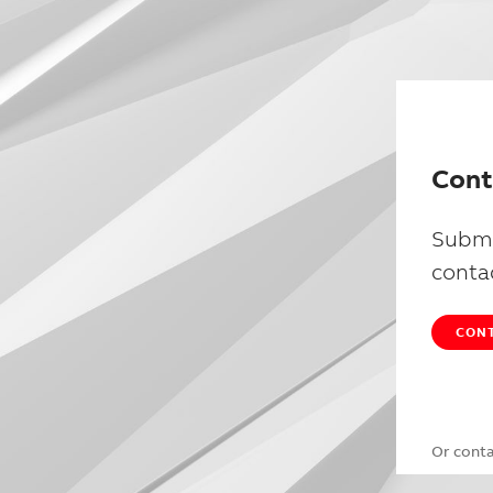
Cont
Submi
conta
CONT
Or cont