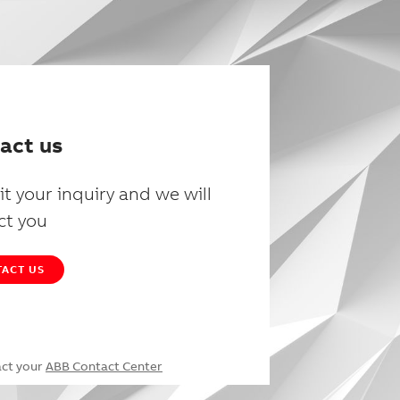
act us
t your inquiry and we will
ct you
ACT US
act your
ABB Contact Center