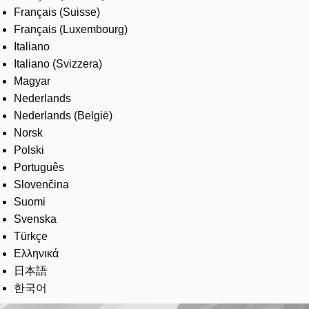
Français (Suisse)
Français (Luxembourg)
Italiano
Italiano (Svizzera)
Magyar
Nederlands
Nederlands (België)
Norsk
Polski
Português
Slovenčina
Suomi
Svenska
Türkçe
Ελληνικά
日本語
한국어