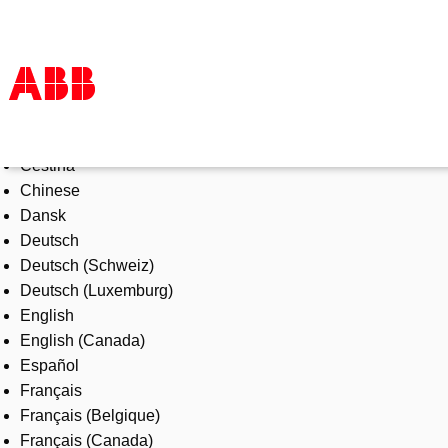
Select Language
Products & Solutions
Čeština
Industries
Chinese
Services
Dansk
About us
Deutsch
Where to buy
Deutsch (Schweiz)
Contact us
Deutsch (Luxemburg)
Careers
English
English (Canada)
Español
Français
Français (Belgique)
Français (Canada)