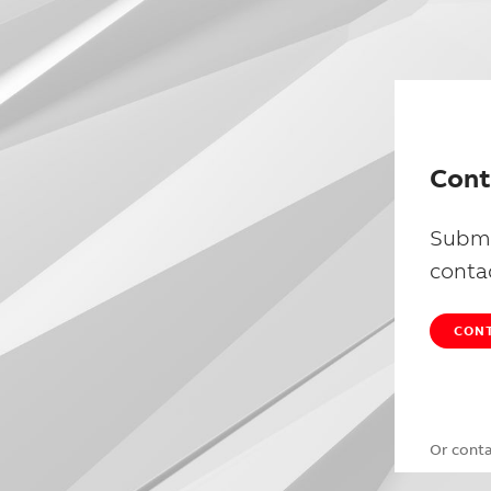
Cont
Submi
conta
CONT
Or cont