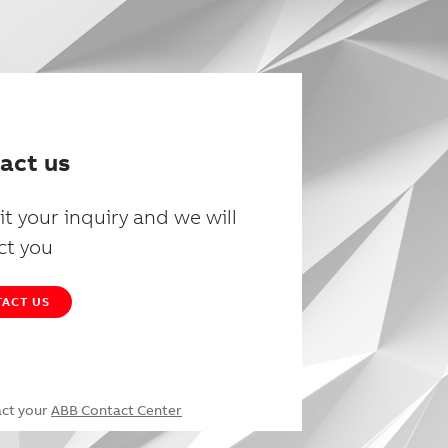
act us
t your inquiry and we will
ct you
ACT US
act your
ABB Contact Center