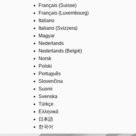
Français (Suisse)
Français (Luxembourg)
Italiano
Italiano (Svizzera)
Magyar
Nederlands
Nederlands (België)
Norsk
Polski
Português
Slovenčina
Suomi
Svenska
Türkçe
Ελληνικά
日本語
한국어